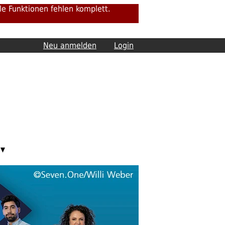
e Funktionen fehlen komplett.
Neu anmelden
Login
▾