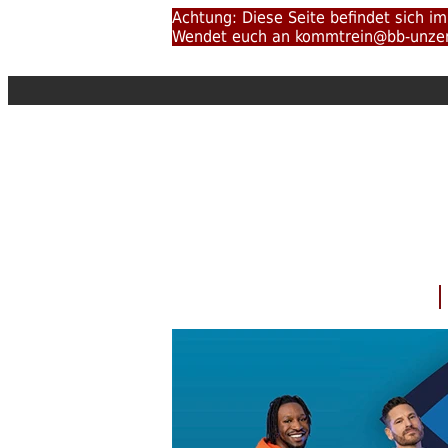
Achtung: Diese Seite befindet sich i
Wendet euch an kommtrein@bb-unzensi