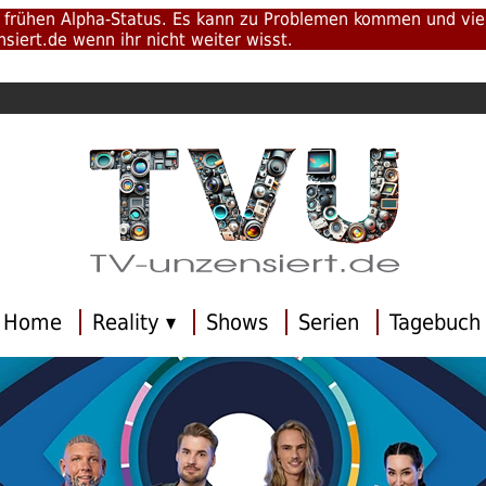
m frühen Alpha-Status. Es kann zu Problemen kommen und viel
ert.de wenn ihr nicht weiter wisst.
Home
Reality ▾
Shows
Serien
Tagebuch 