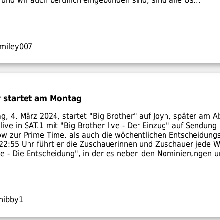
t und wir auch beruflich eingebunden sind, sind alle Us...
miley007
 startet am Montag
, 4. März 2024, startet "Big Brother" auf Joyn, später am 
live in SAT.1 mit "Big Brother live - Der Einzug" auf Sendun
ow zur Prime Time, als auch die wöchentlichen Entscheidung
22:55 Uhr führt er die Zuschauerinnen und Zuschauer jede W
ve - Die Entscheidung", in der es neben den Nominierungen un
hibby1